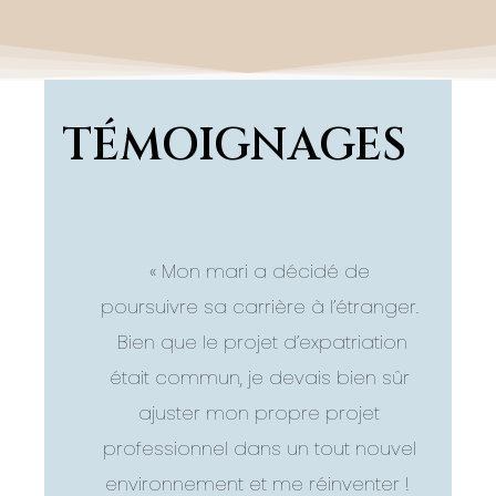
TÉMOIGNAGES
« Mon mari a décidé de
poursuivre sa carrière à l’étranger.
Bien que le projet d’expatriation
était commun, je devais bien sûr
ajuster mon propre projet
professionnel dans un tout nouvel
environnement et me réinventer !