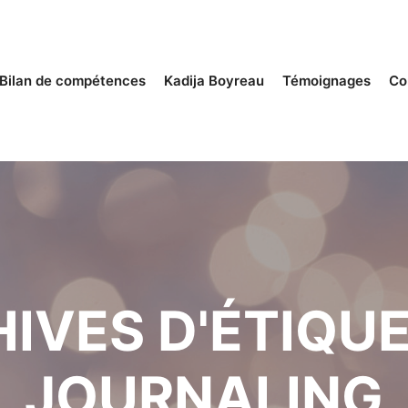
Bilan de compétences
Kadija Boyreau
Témoignages
Co
IVES D'ÉTIQUE
JOURNALING