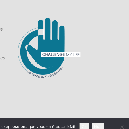
te
les
ous supposerons que vous en êtes satisfait.
Ok
Non