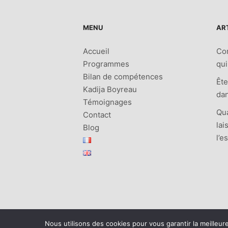
MENU
AR
Accueil
Co
Programmes
qui
Bilan de compétences
Ête
Kadija Boyreau
dan
Témoignages
Qua
Contact
lai
Blog
l’e
Nous utilisons des cookies pour vous garantir la meilleur
© 2024 tous droits réservés
♥ CHALLENGE MY L