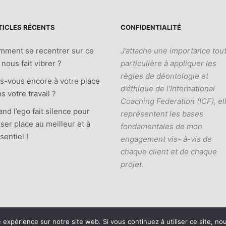
TICLES RÉCENTS
CONFIDENTIALITÉ
mment se recentrer sur ce
J’attache une importance tou
 nous fait vibrer ?
particulière à appliquer les
règles de déontologie et
s-vous encore à votre place
d’éthique de l’International
s votre travail ?
Coaching Federation (ICF), el
nd l’ego fait silence pour
représentent les bases
sser place au meilleur et à
fondamentales de mon
ssentiel !
engagement vis- à-vis de
chaque client et de chaque
projet.
e expérience sur notre site web. Si vous continuez à utiliser ce site, n
IFE
-
Mentions légales