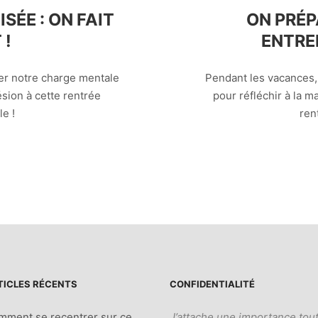
SÉE : ON FAIT
ON PRÉP
 !
ENTRE
ger notre charge mentale
Pendant les vacances,
sion à cette rentrée
pour réfléchir à la 
e !
ren
TICLES RÉCENTS
CONFIDENTIALITÉ
mment se recentrer sur ce
J’attache une importance tou