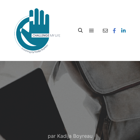
par
Kadija Boyreau